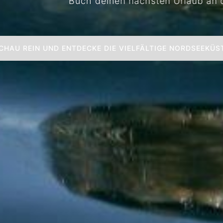
Buch deinen nächsten Urlaub an der Nordseeküst
CHAU REIN UND ENTDECKE DIE VIELFÄLTIGE NORDSEEKÜS