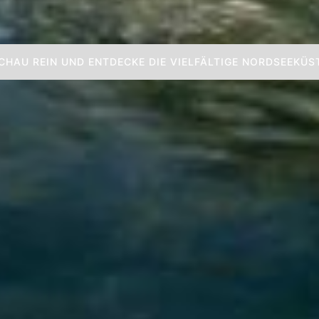
CHAU REIN UND ENTDECKE DIE VIELFÄLTIGE NORDSEEKÜS