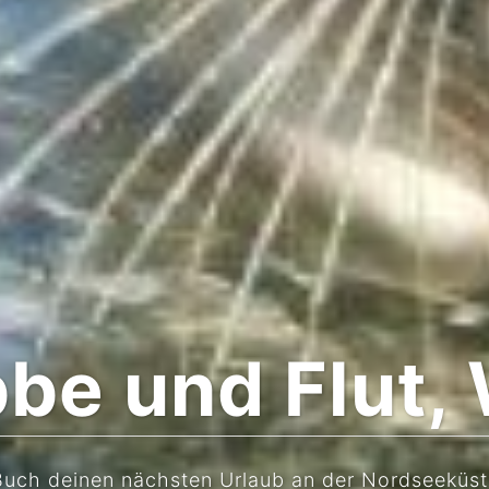
bbe und Flut,
Buch deinen nächsten Urlaub an der Nordseeküst
CHAU REIN UND ENTDECKE DIE VIELFÄLTIGE NORDSEEKÜS