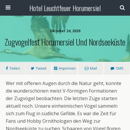
Hotel Leuchtfeuer Horumersiel
Oktober 24, 2020
Zugvogelfest Horumersiel Und Nordseeküste
Teilen
Tweet
Anpinnen
Mail
SMS
Wer mit offenen Augen durch die Natur geht, konnte
die wunderschönen meist V-förmigen Formationen
der Zugvögel beobachten. Die letzten Züge starten
aktuell noch. Unsere einheimischen Vögel sammeln
sich zum Flug in südliche Gefilde. Es war die Zeit für
Fans und Hobby Ornithologen den Weg zur
Nordseeküste zu suchen. Schaaren von Vögel flogen