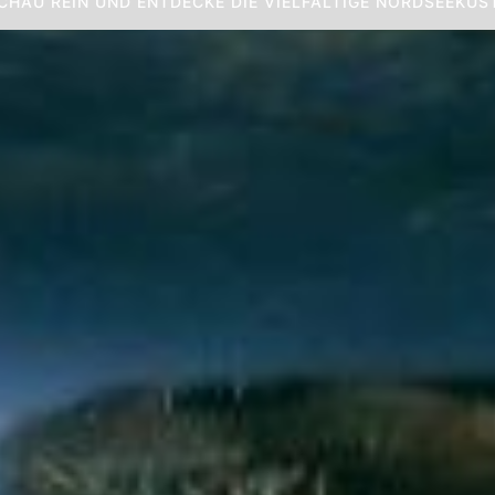
CHAU REIN UND ENTDECKE DIE VIELFÄLTIGE NORDSEEKÜS