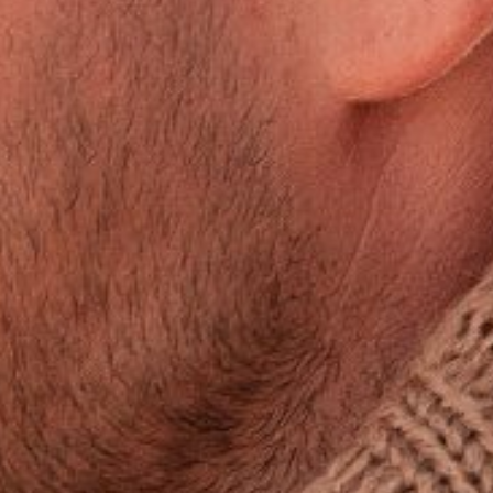
rdseeküste -
el Leuchtfeu