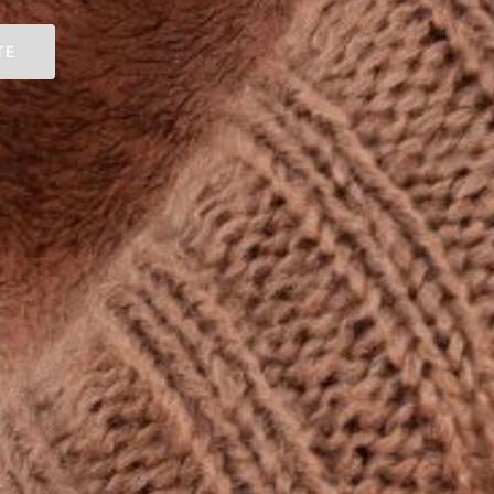
siel
 dich gern um.
TE