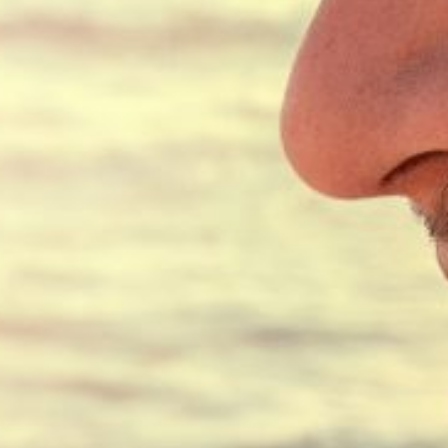
Ent
Willk