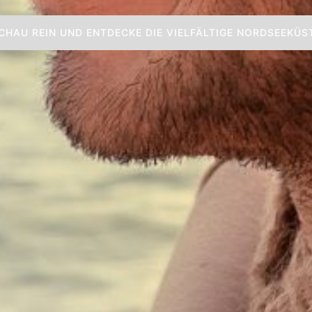
Horumer
Schön das du da bist. - Schau
CHAU REIN UND ENTDECKE DIE VIELFÄLTIGE NORDSEEKÜS