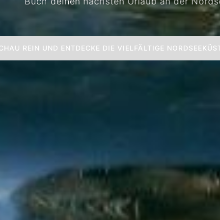
Buch deinen nächsten Urlaub an der Nordseeküst
CHAU REIN UND ENTDECKE DIE VIELFÄLTIGE NORDSEEKÜS