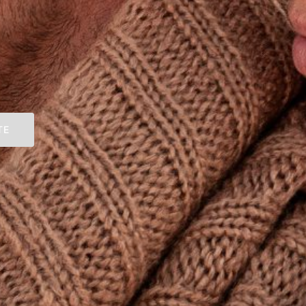
rdseeküste -
el Leuchtfeu
siel
 dich gern um.
TE