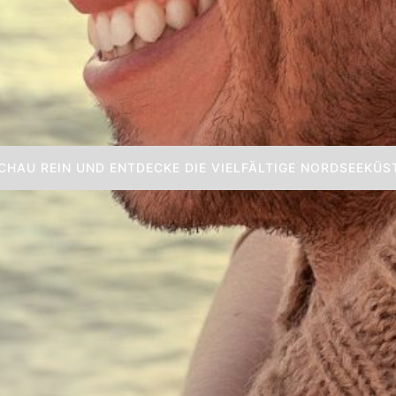
decke die No
ommen im Hot
Horumer
Schön das du da bist. - Schau
CHAU REIN UND ENTDECKE DIE VIELFÄLTIGE NORDSEEKÜS