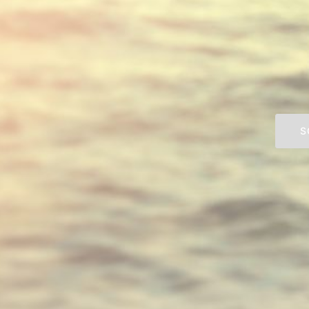
Ent
Willk
S