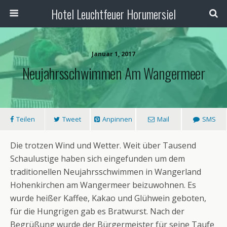
Hotel Leuchtfeuer Horumersiel
Januar 1, 2017
Neujahrsschwimmen Am Wangermeer
Teilen
Tweet
Anpinnen
Mail
SMS
Die trotzen Wind und Wetter. Weit über Tausend
Schaulustige haben sich eingefunden um dem
traditionellen Neujahrsschwimmen in Wangerland
Hohenkirchen am Wangermeer beizuwohnen. Es
wurde heißer Kaffee, Kakao und Glühwein geboten,
für die Hungrigen gab es Bratwurst. Nach der
Begrüßung wurde der Bürgermeister für seine Taufe