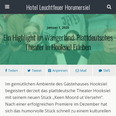
Hotel Leuchtfeuer Horumersiel
Januar 1, 2025
Ein Highlight Im Wangerland: Plattdeutsches
Theater In Hooksiel Erleben
Teilen
Tweet
Anpinnen
Mail
SMS
Im gemütlichen Ambiente des Gästehauses Hooksiel
begeistert derzeit das plattdeutsche Theater Hooksiel
mit seinem neuen Stück „Keen Moord ut Versehn“.
Nach einer erfolgreichen Premiere im Dezember hat
sich das humorvolle Stück schnell zu einem kulturellen