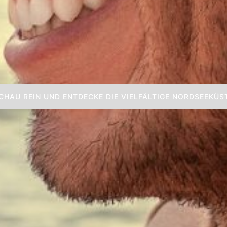
e die Nordse
n im Hotel L
Horumersiel
Schön das du da bist. - Schau dich gern um.
CHAU REIN UND ENTDECKE DIE VIELFÄLTIGE NORDSEEKÜS