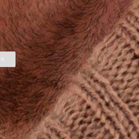
eküste -
euchtfeuer
TE