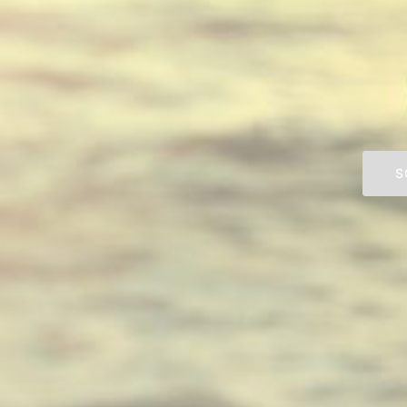
Entdeck
Willkomme
S