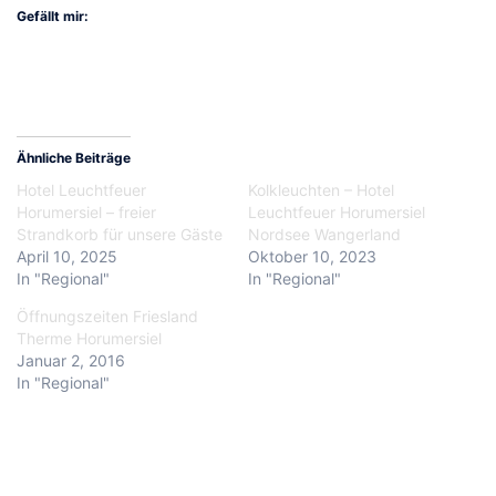
Gefällt mir:
Ähnliche Beiträge
Hotel Leuchtfeuer
Kolkleuchten – Hotel
Horumersiel – freier
Leuchtfeuer Horumersiel
Strandkorb für unsere Gäste
Nordsee Wangerland
April 10, 2025
Oktober 10, 2023
In "Regional"
In "Regional"
Öffnungszeiten Friesland
Therme Horumersiel
Januar 2, 2016
In "Regional"