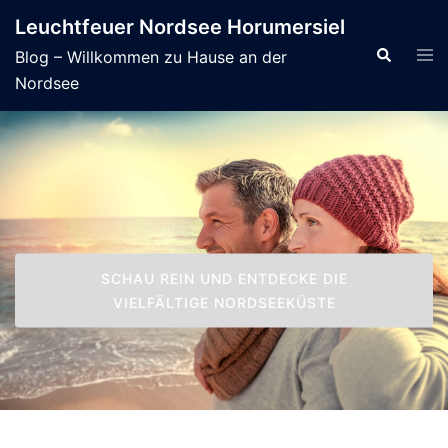
Skip
Leuchtfeuer Nordsee Horumersiel
to
Tog
Search
Blog – Willkommen zu Hause an der
content
men
Nordsee
SCHAU REIN UND ENTDECKE DIE
VIELFÄLTIGE NORDSEEKÜSTE