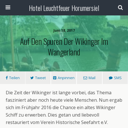
Hotel Leuchtfeuer Horumersiel
Juni 18, 2017
Auf Den Spuren Der Wikinger Im
Wangerland
Teilen
Tweet
Anpinnen
Mail
SMS
Die Zeit der Wikinger ist lange vorbei, das Thema
fasziniert aber noch heute viele Menschen. Nun ergab
sich im Frühjahr 2016 die Chance ein altes Wikinger
Schiff zu erwerben. Dies getan und liebevoll
restauriert vom Verein Historische Seefahrt e.V.