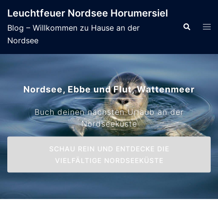
Skip
Leuchtfeuer Nordsee Horumersiel
to
Tog
Search
Blog – Willkommen zu Hause an der
content
men
Nordsee
Nordsee, Ebbe und Flut, Wattenmeer
Buch deinen nächsten Urlaub an der
Nordseeküste
SCHAU REIN UND ENTDECKE DIE
VIELFÄLTIGE NORDSEEKÜSTE