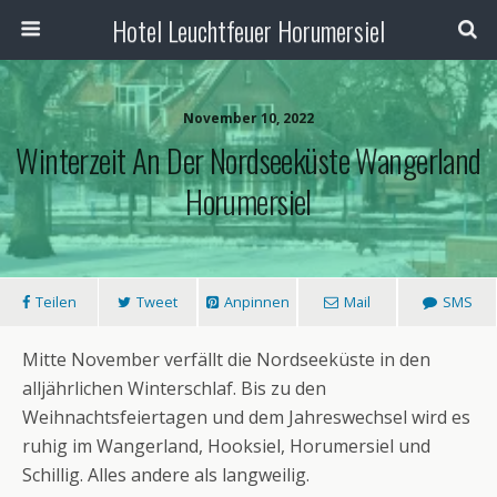
Hotel Leuchtfeuer Horumersiel
November 10, 2022
Winterzeit An Der Nordseeküste Wangerland
Horumersiel
Teilen
Tweet
Anpinnen
Mail
SMS
Mitte November verfällt die Nordseeküste in den
alljährlichen Winterschlaf. Bis zu den
Weihnachtsfeiertagen und dem Jahreswechsel wird es
ruhig im Wangerland, Hooksiel, Horumersiel und
Schillig. Alles andere als langweilig.