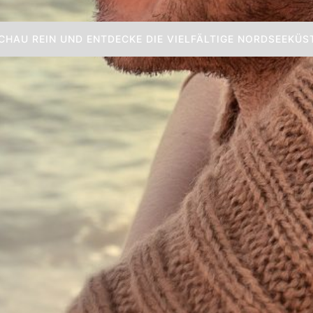
CHAU REIN UND ENTDECKE DIE VIELFÄLTIGE NORDSEEKÜS
CHAU REIN UND ENTDECKE DIE VIELFÄLTIGE NORDSEEKÜS